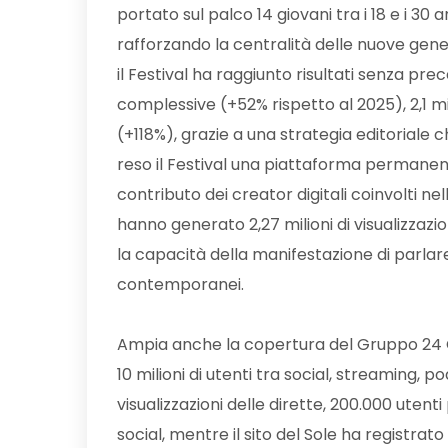
portato sul palco 14 giovani tra i 18 e i 30 
rafforzando la centralità delle nuove genera
il Festival ha raggiunto risultati senza prece
complessive (+52% rispetto al 2025), 2,1 mili
(+118%), grazie a una strategia editoriale c
reso il Festival una piattaforma permanen
contributo dei creator digitali coinvolti n
hanno generato 2,27 milioni di visualizzazio
la capacità della manifestazione di parlar
contemporanei.
Ampia anche la copertura del Gruppo 24 OR
10 milioni di utenti tra social, streaming, p
visualizzazioni delle dirette, 200.000 utenti 
social, mentre il sito del Sole ha registrato q