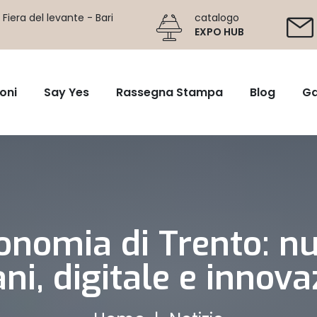
Fiera del levante - Bari
catalogo
EXPO HUB
oni
Say Yes
Rassegna Stampa
Blog
Ga
conomia di Trento: n
ni, digitale e innov