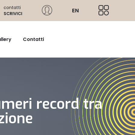
contatti
EN
SCRIVICI
llery
Contatti
umeri record tra
azione