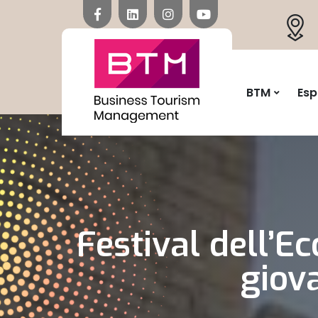
BTM
Esp
Festival dell’E
giova