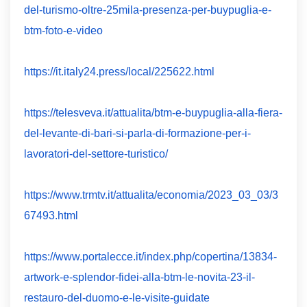
del-turismo-oltre-25mila-presenza-per-buypuglia-e-
btm-foto-e-video
https://it.italy24.press/local/225622.html
https://telesveva.it/attualita/btm-e-buypuglia-alla-fiera-
del-levante-di-bari-si-parla-di-formazione-per-i-
lavoratori-del-settore-turistico/
https://www.trmtv.it/attualita/economia/2023_03_03/3
67493.html
https://www.portalecce.it/index.php/copertina/13834-
artwork-e-splendor-fidei-alla-btm-le-novita-23-il-
restauro-del-duomo-e-le-visite-guidate