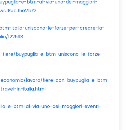
uypuglia-e-btm-al-via-uno-dei-maggiori-
zAwrJRubJ5oVbZz
-btm-italia-uniscono-le-forze-per-creare-la-
lia/122598
e-fiere/buypuglia-e-btm-uniscono-le-forze-
s/economia/lavoro/fiere-con-buypuglia-e-btm-
ravel-in-italia.html
glia-e-btm-al-via-uno-dei-maggiori-eventi-