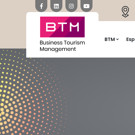
BTM
Esp