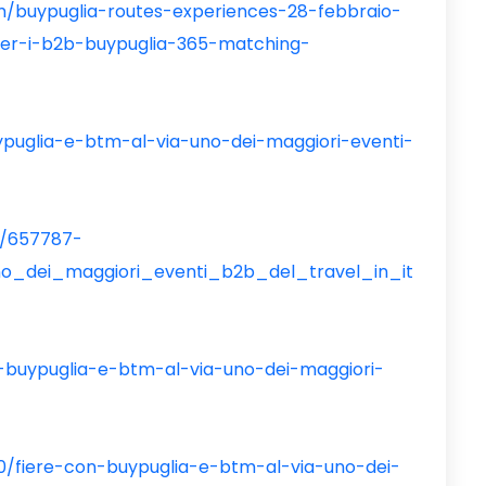
/buypuglia-routes-experiences-28-febbraio-
per-i-b2b-buypuglia-365-matching-
ypuglia-e-btm-al-via-uno-dei-maggiori-eventi-
lo/657787-
o_dei_maggiori_eventi_b2b_del_travel_in_it
on-buypuglia-e-btm-al-via-uno-dei-maggiori-
/20/fiere-con-buypuglia-e-btm-al-via-uno-dei-