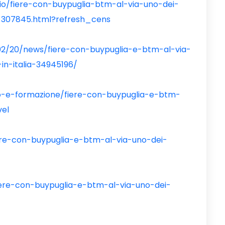
iario/fiere-con-buypuglia-btm-al-via-uno-dei-
a-307845.html?refresh_cens
02/20/news/fiere-con-buypuglia-e-btm-al-via-
in-italia-34945196/
oro-e-formazione/fiere-con-buypuglia-e-btm-
vel
ere-con-buypuglia-e-btm-al-via-uno-dei-
/
fiere-con-buypuglia-e-btm-al-via-uno-dei-
/