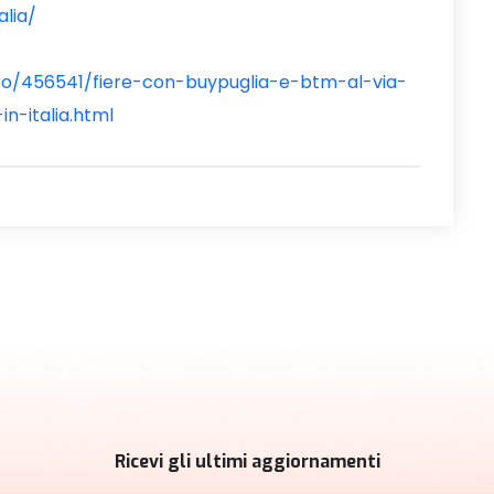
alia/
voro/456541/fiere-con-buypuglia-e-btm-al-via-
n-italia.html
Ricevi gli ultimi aggiornamenti