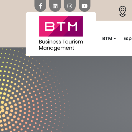
BTM
Esp