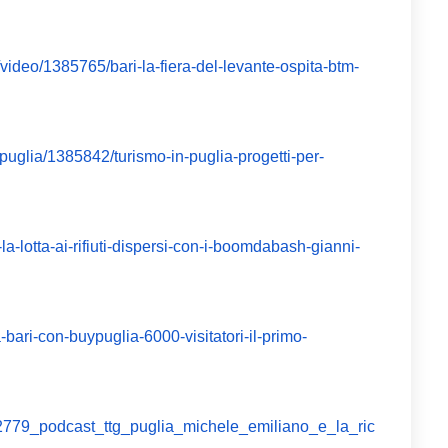
video/1385765/bari-la-fiera-del-levante-ospita-btm-
puglia/1385842/turismo-in-puglia-progetti-per-
-la-lotta-ai-rifiuti-dispersi-con-i-boomdabash-gianni-
-bari-con-buypuglia-6000-visitatori-il-primo-
/182779_podcast_ttg_puglia_michele_emiliano_e_la_ric