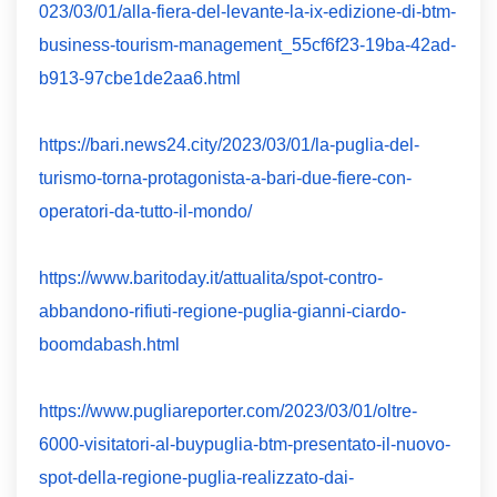
023/03/01/alla-fiera-del-levante-la-ix-edizione-di-btm-
business-tourism-management_55cf6f23-19ba-42ad-
b913-97cbe1de2aa6.html
https://bari.news24.city/2023/03/01/la-puglia-del-
turismo-torna-protagonista-a-bari-due-fiere-con-
operatori-da-tutto-il-mondo/
https://www.baritoday.it/attualita/spot-contro-
abbandono-rifiuti-regione-puglia-gianni-ciardo-
boomdabash.html
https://www.pugliareporter.com/2023/03/01/oltre-
6000-visitatori-al-buypuglia-btm-presentato-il-nuovo-
spot-della-regione-puglia-realizzato-dai-