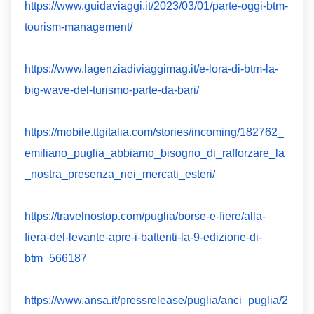
https://www.guidaviaggi.it/2023/03/01/parte-oggi-btm-
tourism-management/
https://www.lagenziadiviaggimag.it/e-lora-di-btm-la-
big-wave-del-turismo-parte-da-bari/
https://mobile.ttgitalia.com/stories/incoming/182762_
emiliano_puglia_abbiamo_bisogno_di_rafforzare_la
_nostra_presenza_nei_mercati_esteri/
https://travelnostop.com/puglia/borse-e-fiere/alla-
fiera-del-levante-apre-i-battenti-la-9-edizione-di-
btm_566187
https://www.ansa.it/pressrelease/puglia/anci_puglia/2