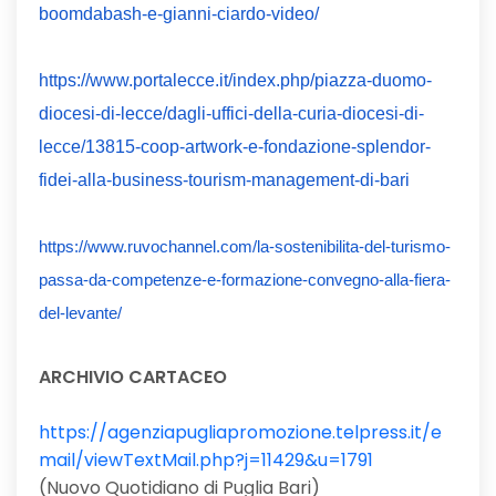
boomdabash-e-gianni-ciardo-video/
https://www.portalecce.it/index.php/piazza-duomo-
diocesi-di-lecce/dagli-uffici-della-curia-diocesi-di-
lecce/13815-coop-artwork-e-fondazione-splendor-
fidei-alla-business-tourism-management-di-bari
https://www.ruvochannel.com/la-sostenibilita-del-turismo-
passa-da-competenze-e-formazione-convegno-alla-fiera-
del-levante/
ARCHIVIO CARTACEO
https://agenziapugliapromozione.telpress.it/e
mail/viewTextMail.php?j=11429&u=1791
(Nuovo Quotidiano di Puglia Bari)