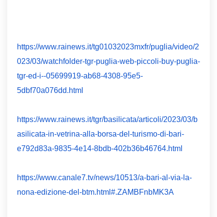
https://www.rainews.it/tg01032023mxfr/puglia/video/2
023/03/watchfolder-tgr-puglia-web-piccoli-buy-puglia-
tgr-ed-i--05699919-ab68-4308-95e5-
5dbf70a076dd.html
https://www.rainews.it/tgr/basilicata/articoli/2023/03/b
asilicata-in-vetrina-alla-borsa-del-turismo-di-bari-
e792d83a-9835-4e14-8bdb-402b36b46764.html
https://www.canale7.tv/news/10513/a-bari-al-via-la-
nona-edizione-del-btm.html#.ZAMBFnbMK3A