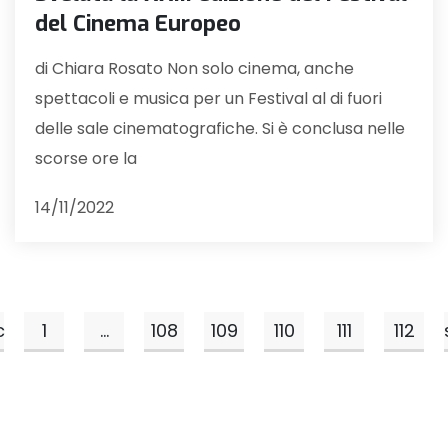
del Cinema Europeo
di Chiara Rosato Non solo cinema, anche
spettacoli e musica per un Festival al di fuori
delle sale cinematografiche. Si è conclusa nelle
scorse ore la
14/11/2022
c
1
...
108
109
110
111
112